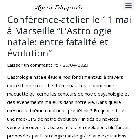
Aller
Navigation
Me
au
de
Conférence-atelier le 11 mai
Qualité et éthique
Contactez-moi
contenu
l’article
à Marseille “L’Astrologie
natale: entre fatalité et
évolution”
Laisser un commentaire
/
25/04/2023
L’astrologie natale étudie nos fondamentaux à travers
notre thème natal. Le thème natal est comme une
maquette qui cerne les contours de notre psychologie et
des évènements majeurs dans notre vie. Dans quelle
mesure le thème natal nous prédéfinit ? En quoi est-ce
une map-
GPS
de notre évolution ? Initiés ou novices,
venez découvrir les bases utiles et révélations bluffantes
proposées par l’astrologie natale grâce aux explications